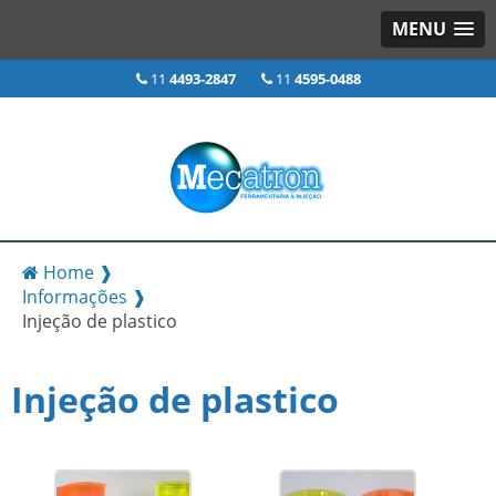
MENU
11
4493-2847
11
4595-0488
Home ❱
Informações ❱
Injeção de plastico
Injeção de plastico