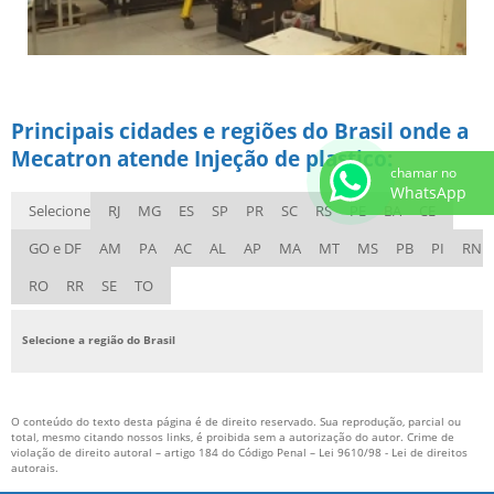
Principais cidades e regiões do Brasil onde a
Mecatron atende Injeção de plastico:
chamar no
WhatsApp
Selecione
RJ
MG
ES
SP
PR
SC
RS
PE
BA
CE
GO e DF
AM
PA
AC
AL
AP
MA
MT
MS
PB
PI
RN
RO
RR
SE
TO
Selecione a região do Brasil
O conteúdo do texto desta página é de direito reservado. Sua reprodução, parcial ou
total, mesmo citando nossos links, é proibida sem a autorização do autor. Crime de
violação de direito autoral – artigo 184 do Código Penal –
Lei 9610/98 - Lei de direitos
autorais
.