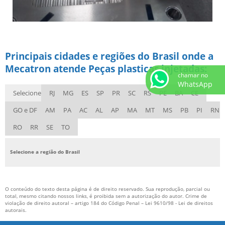
Principais cidades e regiões do Brasil onde a
Mecatron atende Peças plasticas injetadas:
chamar no
WhatsApp
Selecione
RJ
MG
ES
SP
PR
SC
RS
PE
BA
CE
GO e DF
AM
PA
AC
AL
AP
MA
MT
MS
PB
PI
RN
RO
RR
SE
TO
Selecione a região do Brasil
O conteúdo do texto desta página é de direito reservado. Sua reprodução, parcial ou
total, mesmo citando nossos links, é proibida sem a autorização do autor. Crime de
violação de direito autoral – artigo 184 do Código Penal –
Lei 9610/98 - Lei de direitos
autorais
.