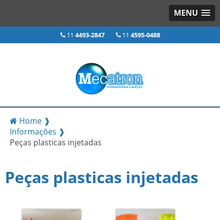
MENU
11
4493-2847
11
4595-0488
Home ❱
Informações ❱
Peças plasticas injetadas
Peças plasticas injetadas