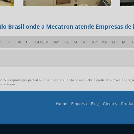
 do Brasil onde a Mecatron atende Empresas de i
RS
PE
BA
CE
GO e DF
AM
PA
AC
AL
AP
MA
MT
MS
o. Sua reprodução, parcial ou total, mesmo citando nossos links, é proibida sem a autorização
tos autorais
.
Home
Empresa
Blog
Clientes
Produt