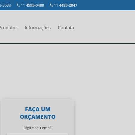
8-3638
11
4595-0488
11
4493-2847
Produtos
Informações
Contato
FAÇA UM
ORÇAMENTO
Digite seu email