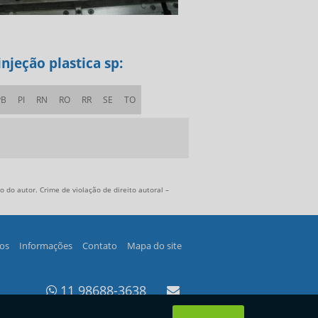
njeção plastica sp:
PB
PI
RN
RO
RR
SE
TO
 do autor. Crime de violação de direito autoral –
os
Informações
Contato
Mapa do site
11 98688-3638