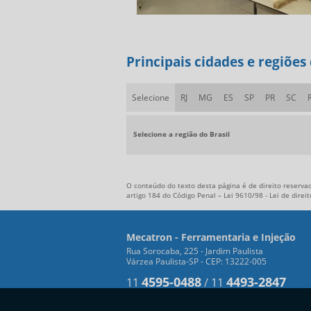
Principais cidades e regiões
Selecione
RJ
MG
ES
SP
PR
SC
Selecione a região do Brasil
O conteúdo do texto desta página é de direito reservad
artigo 184 do Código Penal –
Lei 9610/98 - Lei de direi
Mecatron - Ferramentaria e Injeção
Rua Sorocaba, 225 - Jardim Paulista
Várzea Paulista-SP - CEP: 13222-005
4595-0488
4493-2847
11
/
11