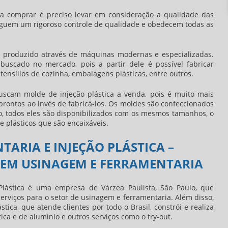
da comprar é preciso levar em consideração a qualidade das
seguem um rigoroso controle de qualidade e obedecem todas as
é produzido através de máquinas modernas e especializadas.
uscado no mercado, pois a partir dele é possível fabricar
nsílios de cozinha, embalagens plásticas, entre outros.
uscam molde de injeção plástica a venda, pois é muito mais
 prontos ao invés de fabricá-los. Os moldes são confeccionados
 todos eles são disponibilizados com os mesmos tamanhos, o
e plásticos que são encaixáveis.
ARIA E INJEÇÃO PLÁSTICA –
S EM USINAGEM E FERRAMENTARIA
Plástica é uma empresa de Várzea Paulista, São Paulo, que
serviços para o setor de usinagem e ferramentaria. Além disso,
tica, que atende clientes por todo o Brasil, constrói e realiza
ca e de alumínio e outros serviços como o try-out.