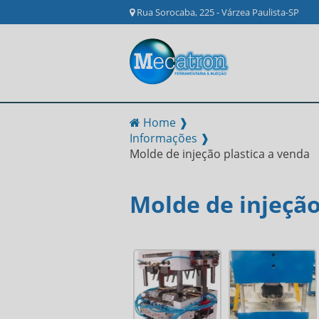
Rua Sorocaba, 225 - Várzea Paulista-SP
Home ❱
Informações ❱
Molde de injeção plastica a venda
Molde de injeção