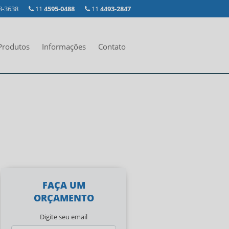
8-3638
11
4595-0488
11
4493-2847
Produtos
Informações
Contato
FAÇA UM
ORÇAMENTO
Digite seu email